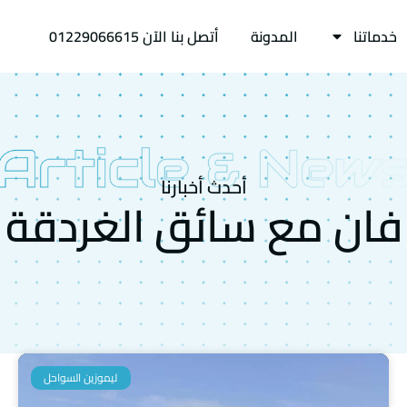
خدماتنا
المدونة
أتصل بنا الآن 01229066615
أحدث أخبارنا
فان مع سائق الغردقة
ليموزين السواحل