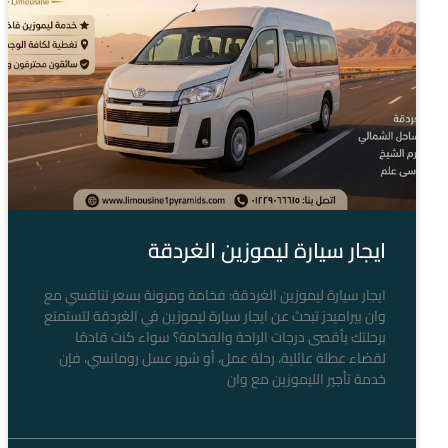
ايجار سيارة ليموزين الغردقة
ايجار سيارة ليموزين الغردقة: فخامة ومرونة بسعر تنافسي مع
وان بيراميدز تبحث عن ايجار سيارة ليموزين في الغردقة لتستمتع
برحلتك بأقصى درجات الراحة والفخامة؟ سواء كنت قادمًا
لقضاء عطلة عائلية، رحلة عمل، أو شهر عسل رومانسي، فإن
خدمة تأجير الليموزين مع وان