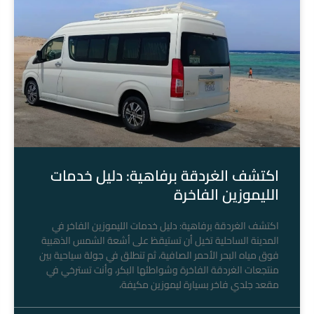
اكتشف الغردقة برفاهية: دليل خدمات
الليموزين الفاخرة
اكتشف الغردقة برفاهية: دليل خدمات الليموزين الفاخر في
المدينة الساحلية تخيل أن تستيقظ على أشعة الشمس الذهبية
فوق مياه البحر الأحمر الصافية، ثم تنطلق في جولة سياحية بين
منتجعات الغردقة الفاخرة وشواطئها البكر، وأنت تسترخي في
مقعد جلدي فاخر بسيارة ليموزين مكيفة،