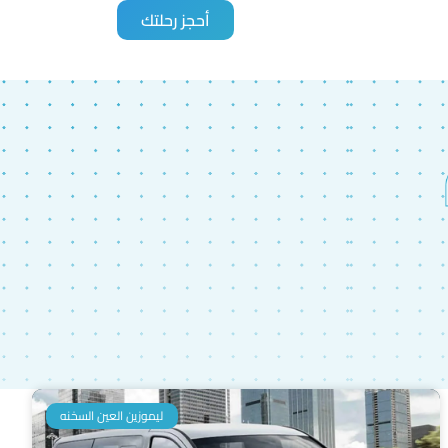
أحجز رحلتك
ليموزين العين السخنه