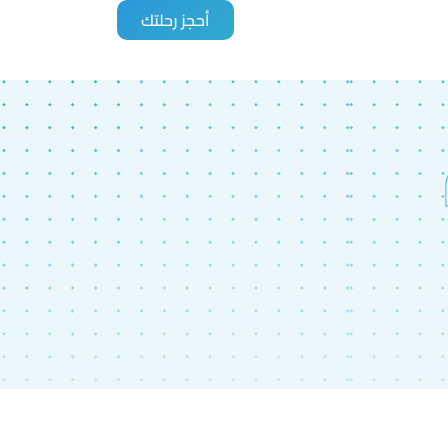
أحجز رحلتك