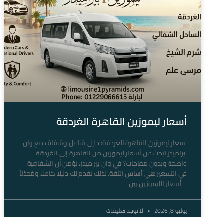
أسعار ليموزين القاهرة الغردقة
أسعار ليموزين القاهرة الغردقة: دليل شامل وشفاف مع وان
بيراميدز تبحث عن أسعار ليموزين من القاهرة إلى الغردقة
واضحة وبدون مفاجآت؟ في وان بيراميدز، نؤمن أن الشفافية
في التسعير هي أساس الثقة. لذلك نقدم لك دليلاً كاملاً ومُحدَّثاً
لـ أسعار الليموزين بين
يوليو 8, 2026
لا توجد تعليقات