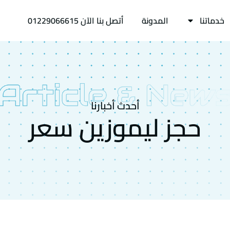
خدماتنا
المدونة
أتصل بنا الآن 01229066615
أحدث أخبارنا
حجز ليموزين سعر