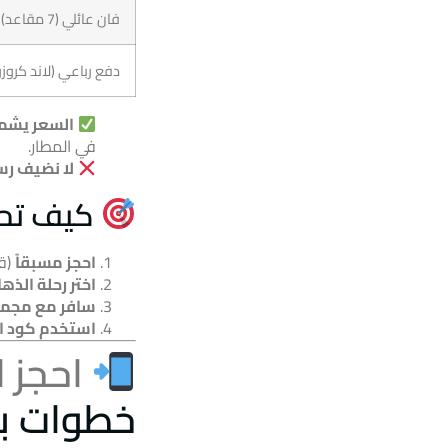
فان عائلي (7 مقاعد)
دفع رباعي (لاند كروزر
السعر يشم
في المطار.
لا نضيف ر
كيف تح
احجز مسبقاً
(قبل 48 ساعة)
اختر رحلة الذه
سافر مع مجم
استخدم كود ا
احجز 
خطوات ب