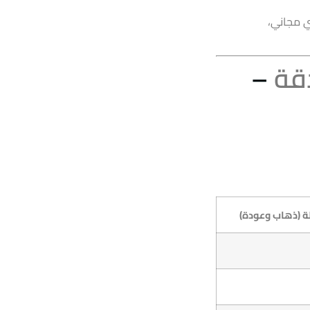
ي فاي مجاني،
دقة
–
لة (ذهاب وعودة)