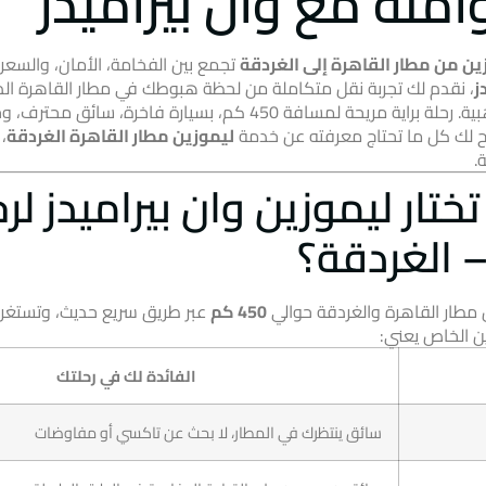
آمنة مع وان بيراميدز
ين من مطار القاهرة إلى الغردقة
تجمع بين الفخامة، الأمان، والسعر
ز
، نقدم لك تجربة نقل متكاملة من لحظة هبوطك في مطار القاهرة ال
مسافة 450 كم، بسيارة فاخرة، سائق محترف، وخدمة لا تُضاهى.
 لك كل ما تحتاج معرفته عن خدمة
ليموزين مطار القاهرة الغردقة
، 
.
تختار ليموزين وان بيراميدز لر
– الغردقة؟
ن مطار القاهرة والغردقة حوالي
450 كم
عبر طريق سريع حديث، وتستغ
زين الخاص يعني:
الفائدة لك في رحلتك
سائق ينتظرك في المطار، لا بحث عن تاكسي أو مفاوضات