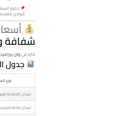
شواحن متعددة،
أسعار
شفافة و
نلتزم في
وان بيراميدز
جدول ال
نوع الس
سيدان اقتصادية (تويو
سيدان فاخرة (مرسيدس Class