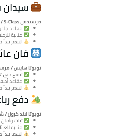
سيدان فا
مرسيدس S-Class / بي إم دبليو الفئة السابعة
مقاعد جلدية
مثالية للرحل
السعر يبدأ 
فان عائل
تويوتا هايس / مرس
تتسع حتى 7 ركاب مع مساحة واسعة للأمتعة
مقاعد أطفا
السعر يبدأ 
دفع ربا
تويوتا لاند كروزر / 
ثبات وأمان ع
مثالية للعائ
السعر يبدأ 