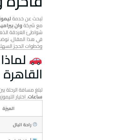
فاخرة و
تبحث عن خدمة
ليموز
مع شركة
وان بيراميد
شواطئ الغردقة الذهبية. رحلة براية مريحة ل
في هذا المقال، نوضح
وخطوات الحجز السهلة
لماذا 
القاهرة 
تبلغ مسافة الرحلة بي
ساعات
. اختيار الليمو
الميزة
راحة البال