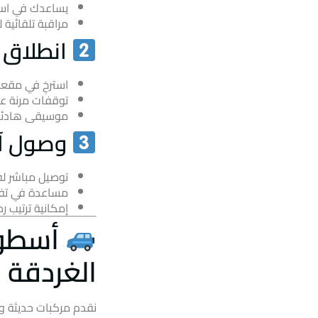
يساعدك في است
مراقبة تلقائية 
انطلاق م
استرخِ في مقعد
توقفات مرنة ع
موسيقى هادئة 
وصول آم
توصيل مباشر لف
مساعدة في تفري
إمكانية ترتيب ر
أسطول 
الغردقة
نقدم مركبات حديثة وم