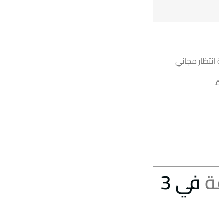
ئق المحترف، التأمين الشامل، و60 دقيقة انتظار مجاني
ة
في 3