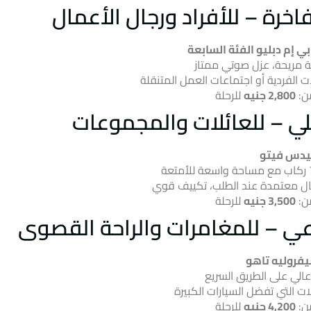
خرة – للأفراد ورجال الأعمال
 مريحة، عزل صوتي ممتاز
ات الفردية أو اجتماعات العمل المتنقلة
من:
2,800 جنيه
للرحلة
ي – للعائلات والمجموعات
يدس فيتو
ل معتمدة عند الطلب، تكييف قوي
من:
3,500 جنيه
للرحلة
عي – للمغامرات والراحة القصوى
شيفروليه تاهو
الي على الطريق السريع
لات التي تفضل السيارات الكبيرة
من:
4,200 جنيه
للرحلة