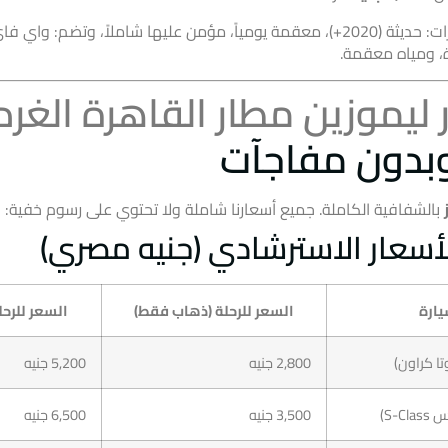
جميع السيارات: حديثة (2020+)، معقمة يومياً، مؤمن عليها شاملاً، وتضم: وا
 ومياه معقمة.
 ليموزين مطار القاهرة الغر
بدون مفاجآت
بالشفافية الكاملة. جميع أسعارنا شاملة ولا تحتوي على رسوم خفية:
أسعار الاسترشادي (جنيه مصري)
يارة
السعر للرحلة (ذهاب فقط)
السعر للرح
تا كراون)
2,800 جنيه
5,200 جنيه
S-)
3,500 جنيه
6,500 جنيه